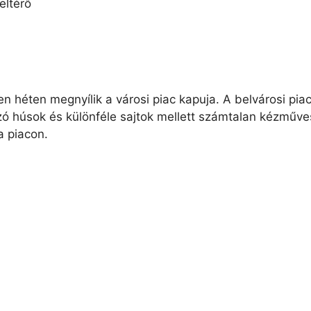
eltérő
 héten megnyílik a városi piac kapuja. A belvárosi pi
zó húsok és különféle sajtok mellett számtalan kézműves
a piacon.