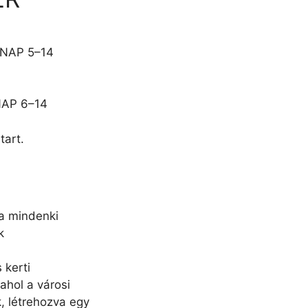
NAP 5–14
AP 6–14
tart.
ya mindenki
k
 kerti
ahol a városi
k, létrehozva egy