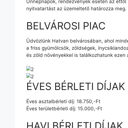
Ünnepnapok, rendezvények esetén az ettől 
nyitvatartást az üzemeltető határozza meg.
BELVÁROSI PIAC
Üdvözlünk Hatvan belvárosában, ahol minden
a friss gyümölcsök, zöldségek, ínycsiklando
és zöld növényekkel is találkozhatunk ezen 
ÉVES BÉRLETI DÍJAK
Éves asztalbérleti díj: 18.750,-Ft
Éves területbérleti díj: 15.000,-Ft
HAVI BÉRLETI DÍJAK