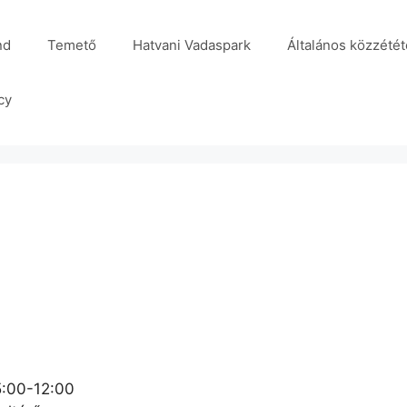
nd
Temető
Hatvani Vadaspark
Általános közzétét
cy
:00-12:00