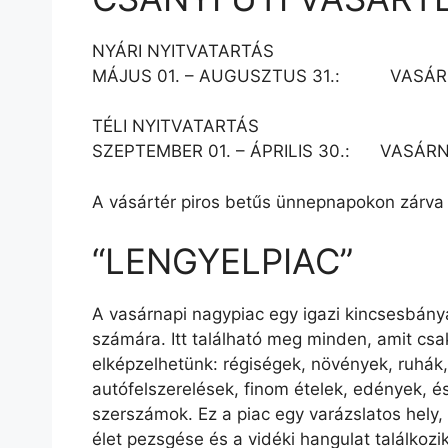
NYÁRI NYITVATARTÁS
MÁJUS 01. – AUGUSZTUS 31.: VASÁR
TÉLI NYITVATARTÁS
SZEPTEMBER 01. – ÁPRILIS 30.: VASÁRN
A vásártér piros betűs ünnepnapokon zárva 
“LENGYELPIAC”
A vasárnapi nagypiac egy igazi kincsesbán
számára. Itt található meg minden, amit csa
elképzelhetünk: régiségek, növények, ruhák,
autófelszerelések, finom ételek, edények, és
szerszámok. Ez a piac egy varázslatos hely, 
élet pezsgése és a vidéki hangulat találkozi