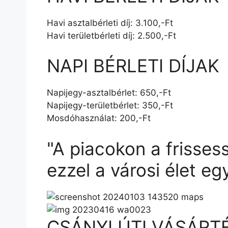
Havi asztalbérleti díj: 3.100,-Ft
Havi területbérleti díj: 2.500,-Ft
NAPI BÉRLETI DÍJAK
Napijegy-asztalbérlet: 650,-Ft
Napijegy-területbérlet: 350,-Ft
Mosdóhasználat: 200,-Ft
"A piacokon a frissess
ezzel a városi élet eg
CSÁNYI ÚTI VÁSÁRT