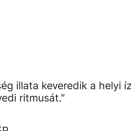
ég illata keveredik a helyi í
yedi ritmusát."
ÉR