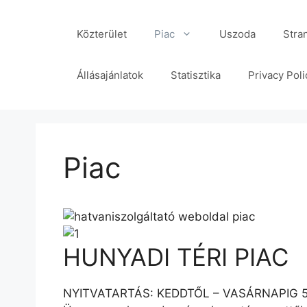
Kilépés
a
Közterület
Piac
Uszoda
Stra
tartalomba
Állásajánlatok
Statisztika
Privacy Poli
Piac
HUNYADI TÉRI PIAC
NYITVATARTÁS: KEDDTŐL – VASÁRNAPIG 5